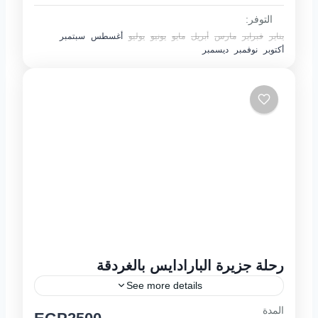
التوفر:
يناير
فبراير
مارس
أبريل
مايو
يونيو
يوليو
أغسطس
سبتمبر
أكتوبر
نوفمبر
ديسمبر
رحلة جزيرة البارادايس بالغردقة
See more details
المدة
يوميا من 08:00 صباحا حتى17:00 عصرا برنامج