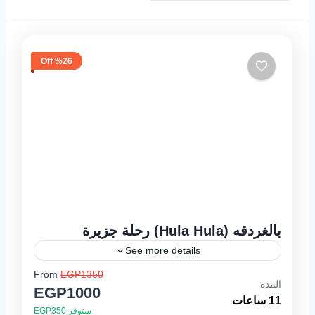
%26 Off
بالغردقه (Hula Hula) رحلة جزيرة
See more details
From
EGP1350
يوميا من 08:00 صباحا حتى17:00 عصرا برنامج
المدة
EGP1000
الرحله تعد رحلة جزيرة هولا هولا بالغردقة واحدة
11 ساعات
ستوفر EGP350
من اجمل الرحلات فى مدينة الغردقة حيث تعد