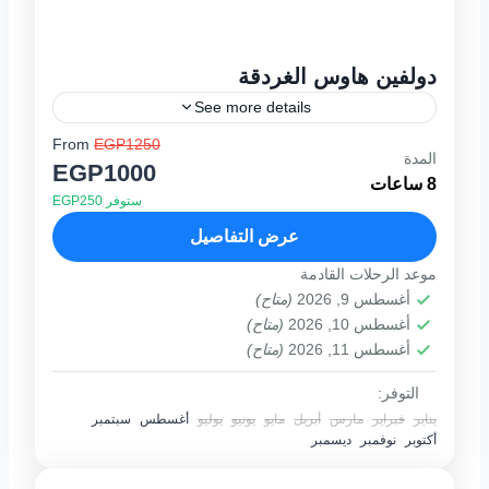
دولفين هاوس الغردقة
See more details
From
EGP1250
يوميا من 08:00 صباحا حتى 16:00 عصرا برنامج
المدة
EGP1000
الرحله تبدا رحلة دولفين هاوس الغردقة الممتعه
8 ساعات
ستوفر EGP250
فى تمام الساعه التاسعه صباحا بالابحار فى
عرض البحر الاحمر...
عرض التفاصيل
1 فرد
موعد الرحلات القادمة
أغسطس 9, 2026
(متاح)
أغسطس 10, 2026
(متاح)
أغسطس 11, 2026
(متاح)
التوفر:
يناير
فبراير
مارس
أبريل
مايو
يونيو
يوليو
أغسطس
سبتمبر
أكتوبر
نوفمبر
ديسمبر