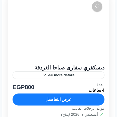
ديسكفري سفارى صباحا الغردقة
See more details
المدة
مواعيد الزياره يوميا من 08:30 صباحا
EGP800
4 ساعات
حتى12:30مساء نظره عامة ديسكفري سفارى
صباحا الغردقة تعتبر من اجمل رحلات سفاري
عرض التفاصيل
مصر كلها لما لطبيعة صحراء البحر الأحمر...
موعد الرحلات القادمة
1 فرد
أغسطس 9, 2026
(متاح)