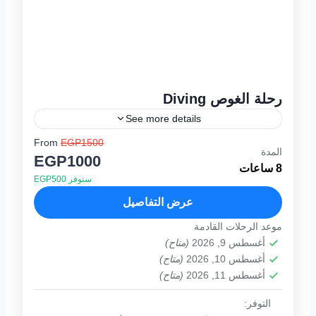
رحلة الغوص Diving
See more details
From
EGP1500
يوميا من 08:00 صباحا حتى 16:00 عصرا برنامج
المدة
EGP1000
الرحله لاشك ان رحلة الغوص من اجمل الرحلات
8 ساعات
ستوفر EGP500
و اكثرها إثارة و متعه , حيث تسطيع الغوص...
عرض التفاصيل
1 فرد
موعد الرحلات القادمة
أغسطس 9, 2026
(متاح)
أغسطس 10, 2026
(متاح)
أغسطس 11, 2026
(متاح)
التوفر: