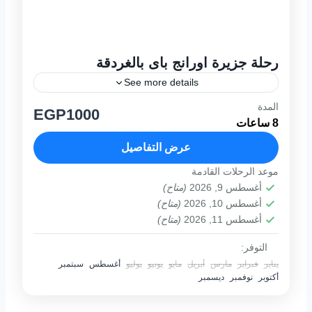
رحلة جزيرة اورانج باى بالغردقة
See more details
المدة
يوميا من 08:00 صباحا حتى16:30 عصرا نظره
EGP1000
8 ساعات
عامة تمتع معنا برحلة متميزة الى جزيرة اورانج
باى الغردقة حيث السماء المشمسة , و المياه
عرض التفاصيل
الصافية و...
موعد الرحلات القادمة
1 فرد
أغسطس 9, 2026
(متاح)
أغسطس 10, 2026
(متاح)
أغسطس 11, 2026
(متاح)
التوفر:
يناير
فبراير
مارس
أبريل
مايو
يونيو
يوليو
أغسطس
سبتمبر
أكتوبر
نوفمبر
ديسمبر